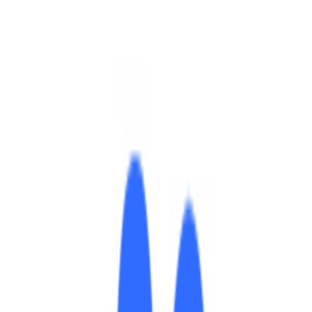
过进来统计工具被劫持的事件不断，有些网站因为引入了被劫持
的需求，这时候就需要自建统计工具了。
问统计系统，其前身是 phpMyVisites。Piwik 可以给你详
可以让用户根据自已的实际需求创建更多的功能。
序丰富的生态。
盘。
。
访问者的需求。
ik统计这些变量的被访问信息，并将信息可视化。
城市，并将这些信息在地图中展现。
问该页面之后动作信息。
跟踪。
k报告，或者是嵌入生成的图片，同时也可以将pdf、HTML格式