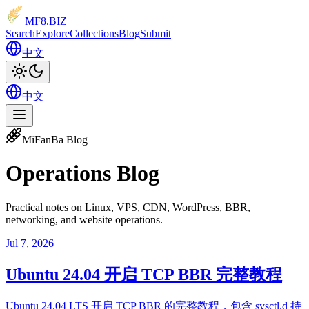
MF8
.BIZ
Search
Explore
Collections
Blog
Submit
中文
中文
MiFanBa Blog
Operations Blog
Practical notes on Linux, VPS, CDN, WordPress, BBR,
networking, and website operations.
Jul 7, 2026
Ubuntu 24.04 开启 TCP BBR 完整教程
Ubuntu 24.04 LTS 开启 TCP BBR 的完整教程，包含 sysctl.d 持