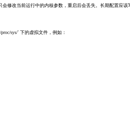
条命令只会修改当前运行中的内核参数，重启后会丢失。长期配置应该写入 `/etc/s
proc/sys/` 下的虚拟文件，例如：