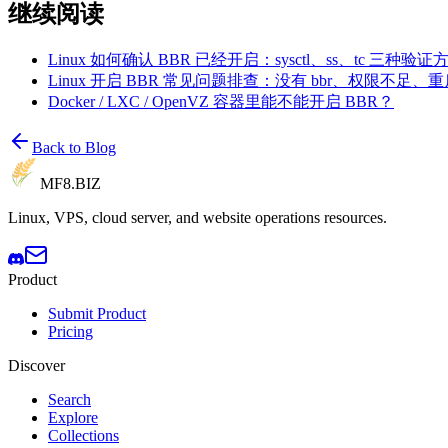
继续阅读
Linux 如何确认 BBR 已经开启：sysctl、ss、tc 三种验证
Linux 开启 BBR 常见问题排查：没有 bbr、权限不足
Docker / LXC / OpenVZ 容器里能不能开启 BBR？
Back to Blog
MF8
.BIZ
Linux, VPS, cloud server, and website operations resources.
Product
Submit Product
Pricing
Discover
Search
Explore
Collections