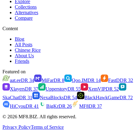
Explore
Collections
Alternatives
Compare
Content
Blog
All Posts
Chinese Rice
About Us
Friends
Featured on
aat.ee
DR
34
MiFar
DR
8
Qoo.IM
DR
14
FastD
DR
32
Xlayers
DR
37
Upperstory
DR
55
XemVIP
DR
52
SkaChat
DR
31
NexaBlocks
DR
54
BlackHawkGame
DR
72
HiCyou
DR
41
BigKr
DR
26
MF8
DR
37
© 2026 MF8.BIZ. All rights reserved.
Privacy Policy
Terms of Service