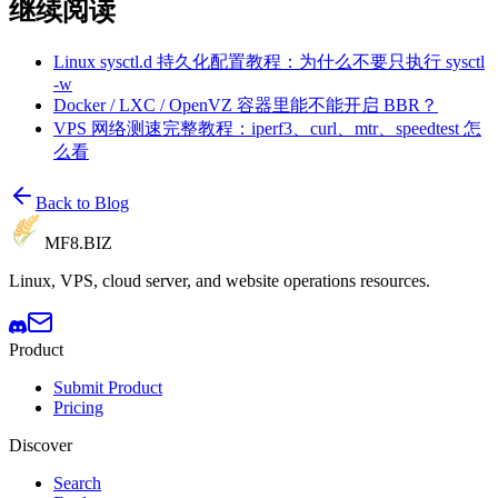
继续阅读
Linux sysctl.d 持久化配置教程：为什么不要只执行 sysctl
-w
Docker / LXC / OpenVZ 容器里能不能开启 BBR？
VPS 网络测速完整教程：iperf3、curl、mtr、speedtest 怎
么看
Back to Blog
MF8
.BIZ
Linux, VPS, cloud server, and website operations resources.
Product
Submit Product
Pricing
Discover
Search