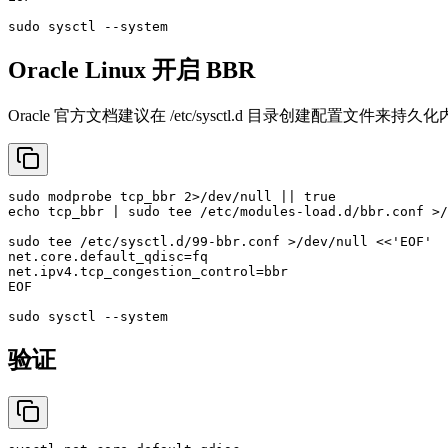
sudo
Oracle Linux 开启 BBR
Oracle 官方文档建议在 /etc/sysctl.d 目录创建配置文件
sudo
 modprobe tcp_bbr 2>/dev/null || 
true
echo
 tcp_bbr | 
sudo
tee
 /etc/modules-load.d/bbr.conf >/
sudo
tee
 /etc/sysctl.d/99-bbr.conf >/dev/null <<
'EOF'
net.core.default_qdisc=fq

net.ipv4.tcp_congestion_control=bbr

EOF

sudo
验证