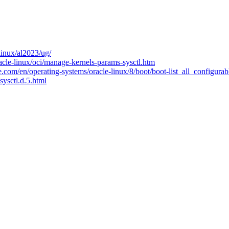
linux/al2023/ug/
racle-linux/oci/manage-kernels-params-sysctl.htm
le.com/en/operating-systems/oracle-linux/8/boot/boot-list_all_configu
sysctl.d.5.html