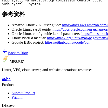
sudo
sudo
参考资料
Amazon Linux 2023 user guide:
https://docs.aws.amazon.com/
Oracle Linux sysctl guide:
https://docs.oracle.com/en-us/iaas/o
Oracle Linux configurable kernel parameters:
https://docs.orac
Linux sysctl.d manual:
https://man7.org/linux/man-pages/man5/
Google BBR project:
https://github.com/google/bbr
Back to Blog
MF8
.BIZ
Linux, VPS, cloud server, and website operations resources.
Product
Submit Product
Pricing
Discover