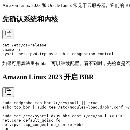
Amazon Linux 2023 和 Oracle Linux 常见于云服
先确认系统和内核
cat
uname
 -r

如果可用算法里有 bbr，可以继续配置。看不到时，先检查是
Amazon Linux 2023 开启 BBR
sudo
 modprobe tcp_bbr 2>/dev/null || 
true
echo
 tcp_bbr | 
sudo
tee
 /etc/modules-load.d/bbr.conf >/
sudo
tee
 /etc/sysctl.d/99-bbr.conf >/dev/null <<
'EOF'
net.core.default_qdisc=fq

net.ipv4.tcp_congestion_control=bbr

EOF
