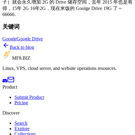
子）就会永久增加 2G 的 Drive 储存空间，去年 2015 年也是有
得，15年 2G 16年2G，现在米饭的 Goolge Drive 19G 了～
66666.
关键词
Google
Google Drive
Back to blog
MF8
.BIZ
Linux, VPS, cloud server, and website operations resources.
Product
Submit Product
Pricing
Discover
Search
Explore
Collections