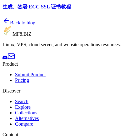
生成、签署 ECC SSL 证书教程
Back to blog
MF8
.BIZ
Linux, VPS, cloud server, and website operations resources.
Product
Submit Product
Pricing
Discover
Search
Explore
Collections
Alternatives
Compare
Content