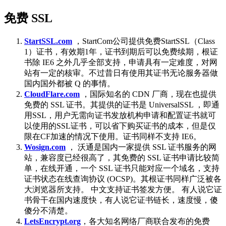
免费 SSL
StartSSL.com
，StartCom公司提供免费StartSSL（Class
1）证书，有效期1年，证书到期后可以免费续期，根证
书除 IE6 之外几乎全部支持，申请具有一定难度，对网
站有一定的核审。不过昔日有使用其证书无论服务器做
国内国外都被 Q 的事情。
CloudFlare.com
，国际知名的 CDN 厂商，现在也提供
免费的 SSL 证书。其提供的证书是 UniversalSSL ，即通
用SSL，用户无需向证书发放机构申请和配置证书就可
以使用的SSL证书，可以省下购买证书的成本，但是仅
限在CF加速的情况下使用。证书同样不支持 IE6。
Wosign.com
， 沃通是国内一家提供 SSL 证书服务的网
站，兼容度已经很高了，其免费的 SSL 证书申请比较简
单，在线开通，一个 SSL 证书只能对应一个域名，支持
证书状态在线查询协议 (OCSP)。其根证书同样广泛被各
大浏览器所支持。 中文支持证书签发方便。 有人说它证
书骨干在国内速度快，有人说它证书链长，速度慢，傻
傻分不清楚。
LetsEncrypt.org
，各大知名网络厂商联合发布的免费