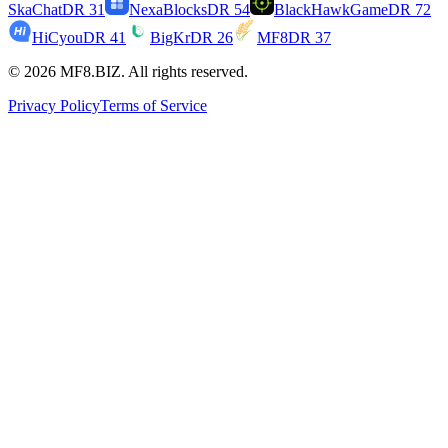
SkaChat
DR
31
NexaBlocks
DR
54
BlackHawkGame
DR
72
HiCyou
DR
41
BigKr
DR
26
MF8
DR
37
© 2026 MF8.BIZ. All rights reserved.
Privacy Policy
Terms of Service