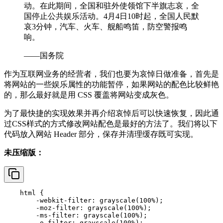
动。在此期间，全国和驻外使领馆下半旗志哀，全
国停止公共娱乐活动。4月4日10时起，全国人民默
哀3分钟，汽车、火车、舰船鸣笛，防空警报鸣
响。
——国务院
作为互联网业务的经营者，我们也要为哀悼日做准备，首先是
将网站的一些娱乐属性的功能暂停，如果网站的配色比较鲜艳
的，那么最好就是用 CSS 覆盖将网站变成灰色。
为了最快捷的实现效果并再介绍哀悼后可以快速恢复，因此通
过CSS样式的方式修改网站配色是最好的方法了。我们将以下
代码放入网站 Header 部分，保存并清理缓存既可实现。
未压缩版：
html
 { 

        -webkit-
filter
: 
grayscale
(
100%
); 

        -moz-
filter
: 
grayscale
(
100%
); 

        -ms-
filter
: 
grayscale
(
100%
); 

        -o-
filter
: 
grayscale
(
100%
); 
