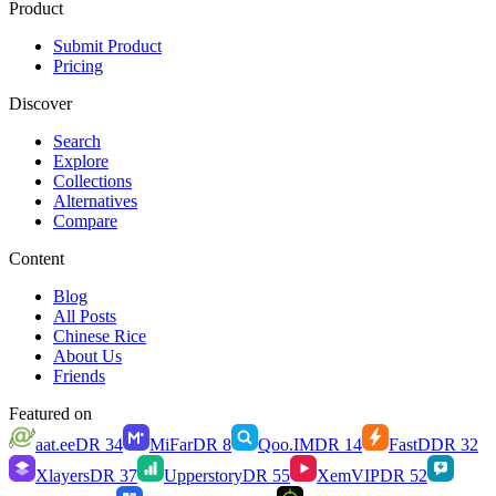
Product
Submit Product
Pricing
Discover
Search
Explore
Collections
Alternatives
Compare
Content
Blog
All Posts
Chinese Rice
About Us
Friends
Featured on
aat.ee
DR
34
MiFar
DR
8
Qoo.IM
DR
14
FastD
DR
32
Xlayers
DR
37
Upperstory
DR
55
XemVIP
DR
52