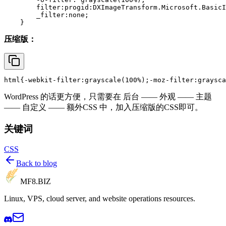
filter
:progid:DXImageTransform.Microsoft.
BasicI
        _filter:none; 

压缩版：
html
{-webkit-
filter
:
grayscale
(
100%
);-moz-
filter
:
graysca
WordPress 的话更方便，只需要在 后台 —— 外观 —— 主题
—— 自定义 —— 额外CSS 中，加入压缩版的CSS即可。
关键词
CSS
Back to blog
MF8
.BIZ
Linux, VPS, cloud server, and website operations resources.